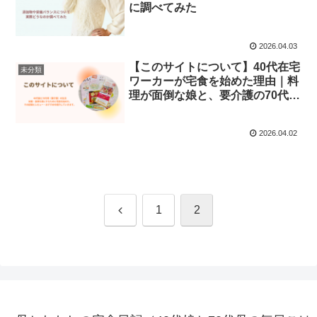
に調べてみた
2026.04.03
【このサイトについて】40代在宅
未分類
ワーカーが宅食を始めた理由｜料
理が面倒な娘と、要介護の70代の
母の食卓を宅食で解決していく記
録
2026.04.02
前
1
2
へ