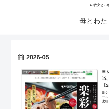
40代女と
母とわた
2026-05
ヨ
宅食メーカー・商品別
当
【2
ヨシ
ール
比較