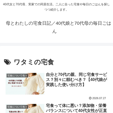
40代女と70代母、実家での同居生活。二人に合った宅食や毎日のごはんを探し
つつ紹介します。
母とわたしの宅食日記／40代娘と70代母の毎日ごは
ん
ワタミの宅食
自分と70代の親、同じ宅食サービ
宅食について色々
ス？別々に頼むべき？【40代娘が
実践した使い分け方】
2026.07.27
宅食って体に悪い？添加物・栄養
宅食について色々
バランスについて40代女性が正直