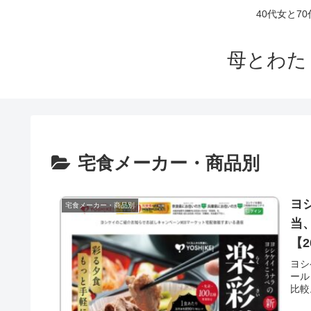
40代女と
母とわた
宅食メーカー・商品別
ヨ
宅食メーカー・商品別
当
【2
ヨシ
ール
比較