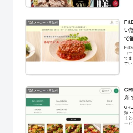
F
宅食メーカー・商品別
い
で
Fi
コー
でま
てい
G
宅食メーカー・商品別
産
GR
類・
まと
ービ